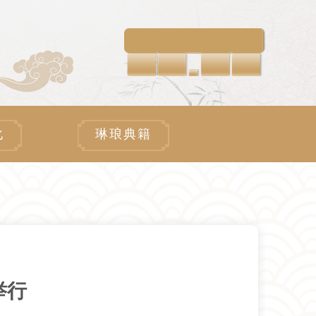
化
琳琅典籍
举行