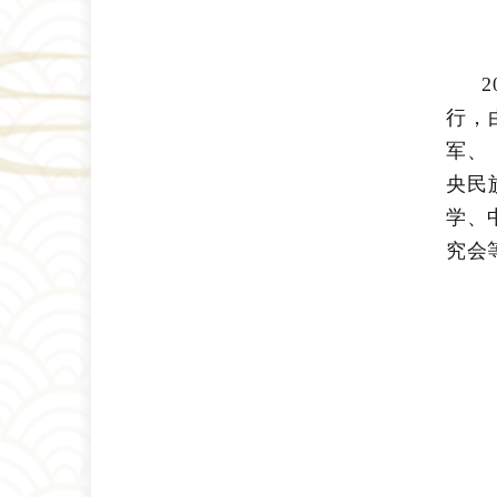
行，
军、
央民
学、
究会