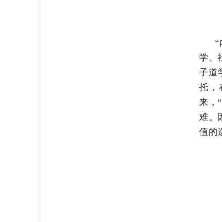
学、
子道
托，
来，
难。
值的