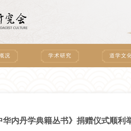
概况
学术研究
道学文
中华内丹学典籍丛书》捐赠仪式顺利