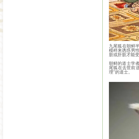
九尾狐在朝鲜半
模样来诱惑男性
脏或肝脏才能
朝鲜的道士学者
尾狐在去世前
理”的道士。