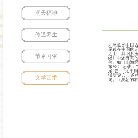
洞天福地
修道养生
九尾狐是中国
尾狐在中国的记
之山，其阳多玉
节令习俗
经》中还有其
兽。如《山海经
东经》记载：
尾”云：“太平
狐所穿穴，遂
文学艺术
尾。（夏朝的君