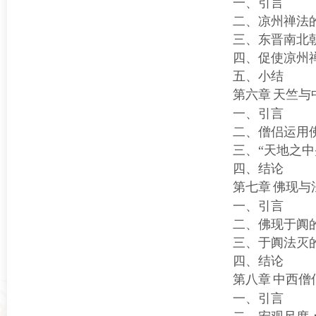
一、引言
二、凉州禅法
三、东晋南北
四、促使凉州
五、小结
第六章
天竺与
一、引言
二、僧侣运用
三、“天地之
四、结论
第七章
佛现与
一、引言
二、佛现于阗
三、于阗法灭
四、结论
第八章
中西僧
一、引言