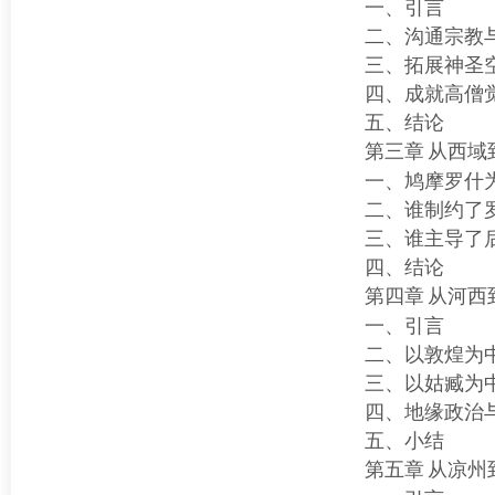
一、引言
二、沟通宗教
三、拓展神圣
四、成就高僧
五、结论
第三章
从西域
一、鸠摩罗什
二、谁制约了
三、谁主导了
四、结论
第四章
从河西
一、引言
二、以敦煌为
三、以姑臧为
四、地缘政治
五、小结
第五章
从凉州